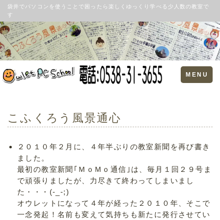
袋井でパソコンを使うことで困ったら楽しくゆっくり学べる少人数の教室で
す
Toggle
MENU
navigation
こふくろう風景通心
２０１０年２月に、４年半ぶりの教室新聞を再び書き
ました。
最初の教室新聞｢ＭｏＭｏ通信｣は、毎月１回２９号ま
で頑張りましたが、力尽きて終わってしまいまし
た・・・(-_-;)
オウレットになって４年が経った２０１０年、そこで
一念発起！名前も変えて気持ちも新たに発行させてい