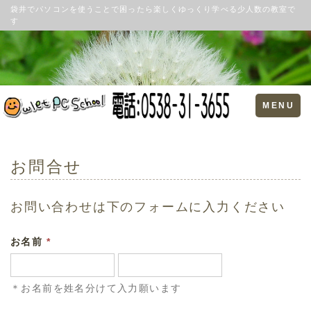
袋井でパソコンを使うことで困ったら楽しくゆっくり学べる少人数の教室で
す
Toggle
MENU
navigation
お問合せ
お問い合わせは下のフォームに入力ください
お名前
*
＊お名前を姓名分けて入力願います